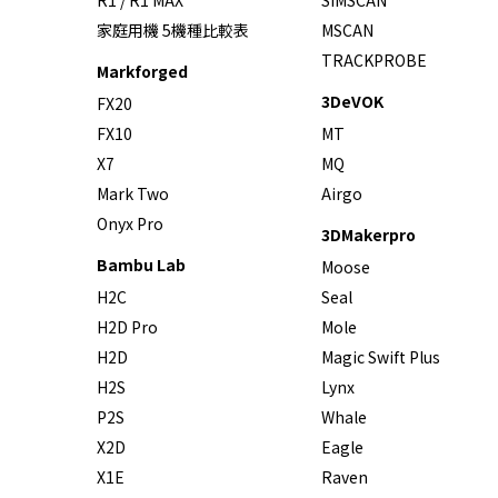
家庭用機 5機種比較表
MSCAN
TRACKPROBE
Markforged
3DeVOK
FX20
FX10
MT
X7
MQ
Mark Two
Airgo
Onyx Pro
3DMakerpro
Bambu Lab
Moose
H2C
Seal
H2D Pro
Mole
H2D
Magic Swift Plus
H2S
Lynx
P2S
Whale
X2D
Eagle
X1E
Raven