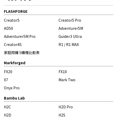
FLASHFORGE
Creator5
Creator5 Pro
AD5X
Adventurer5M
Adventurer5M Pro
Guider3 Ultra
Creator4S
R1 / R1 MAX
家庭用機 5機種比較表
Markforged
FX20
FX10
X7
Mark Two
Onyx Pro
Bambu Lab
H2C
H2D Pro
H2D
H2S