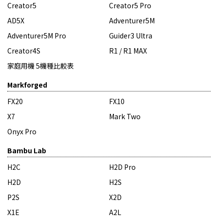
Creator5
Creator5 Pro
AD5X
Adventurer5M
Adventurer5M Pro
Guider3 Ultra
Creator4S
R1 / R1 MAX
家庭用機 5機種比較表
Markforged
FX20
FX10
X7
Mark Two
Onyx Pro
Bambu Lab
H2C
H2D Pro
H2D
H2S
P2S
X2D
X1E
A2L