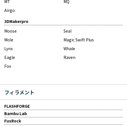
MT
MQ
Airgo
3DMakerpro
Moose
Seal
Mole
Magic Swift Plus
Lynx
Whale
Eagle
Raven
Fox
フィラメント
FLASHFORGE
Bambu Lab
FusRock