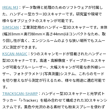
IREAL M3
：データ取得と処理のためのソフトウェアが付属し
た、ハンディー型カラー3Dスキャナーです。研究室や現場で
様々なオブジェクトのスキャンが可能です。
SIMSCAN
：工業測定用のハンディー型3Dスキャナーです。本体
(幅203mm×奥行80mm×高さ44mm)はコンパクトなため、取
り回し性が高く、エンジンルームのような狭い場所でもスムー
ズに測定ができます。
KSCAN-MAGIC
：5つのスキャンモードが搭載されたハンディー
型3Dスキャナーです。高速・高解像度・ディープホールスキャ
ンが可能なブルーレーザー、大幅スキャンが可能な赤外線レー
ザー、フォトグラメトリ(写真測量)システム、これらのモード
を切り替えながら測定が行えるため、様々な用途に適応可能で
す。
TRACKSCAN-SHARP
：ハンディー型3Dスキャナーと光学式ト
ラッカー「i-Tracker」を組み合わせて構成された3Dスキャンシ
ステムです。黒色や光沢のある素材でも粉末スプレーを使わず