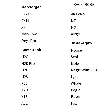
TRACKPROBE
Markforged
3DeVOK
FX20
FX10
MT
X7
MQ
Mark Two
Airgo
Onyx Pro
3DMakerpro
Bambu Lab
Moose
H2C
Seal
H2D Pro
Mole
H2D
Magic Swift Plus
H2S
Lynx
P2S
Whale
X2D
Eagle
X1E
Raven
A2L
Fox