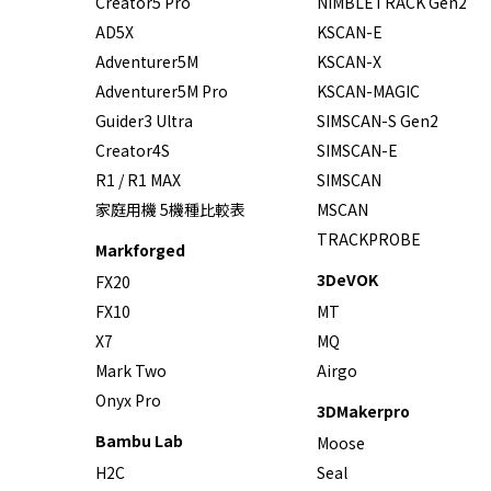
Creator5 Pro
NIMBLETRACK Gen2
AD5X
KSCAN-E
Adventurer5M
KSCAN-X
Adventurer5M Pro
KSCAN-MAGIC
Guider3 Ultra
SIMSCAN-S Gen2
Creator4S
SIMSCAN-E
R1 / R1 MAX
SIMSCAN
家庭用機 5機種比較表
MSCAN
TRACKPROBE
Markforged
3DeVOK
FX20
FX10
MT
X7
MQ
Mark Two
Airgo
Onyx Pro
3DMakerpro
Bambu Lab
Moose
H2C
Seal