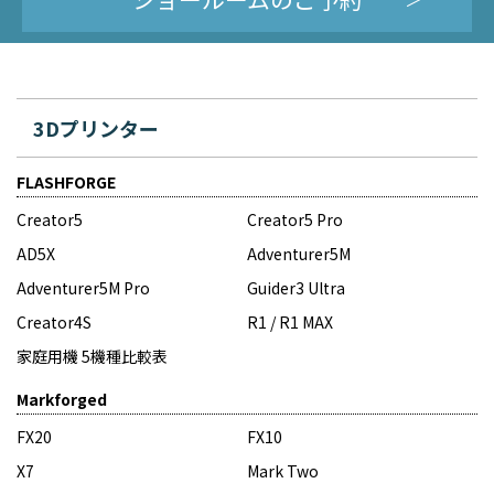
3Dプリンター
FLASHFORGE
Creator5
Creator5 Pro
AD5X
Adventurer5M
Adventurer5M Pro
Guider3 Ultra
Creator4S
R1 / R1 MAX
家庭用機 5機種比較表
Markforged
FX20
FX10
X7
Mark Two