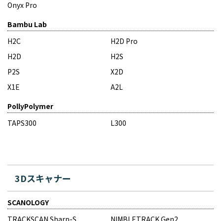
Onyx Pro
Bambu Lab
H2C
H2D Pro
H2D
H2S
P2S
X2D
X1E
A2L
PollyPolymer
TAPS300
L300
3Dスキャナー
SCANOLOGY
TRACKSCAN Sharp-S
NIMBLETRACK Gen2