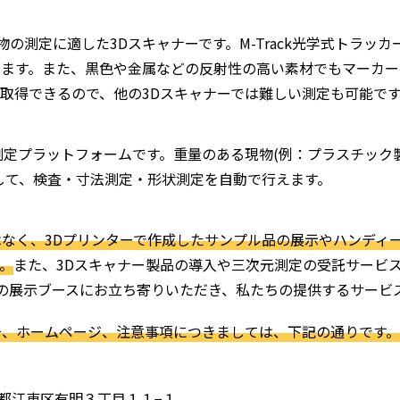
物の測定に適した3Dスキャナーです。M-Track光学式トラッ
きます。また、黒色や金属などの反射性の高い素材でもマーカー
ータを取得できるので、他の3Dスキャナーでは難しい測定も可能で
定プラットフォームです。重量のある現物(例：プラスチック製
して、検査・寸法測定・形状測定を自動で行えます。
なく、3Dプリンターで作成したサンプル品の展示やハンディー
。
また、3Dスキャナー製品の導入や三次元測定の受託サービ
REEの展示ブースにお立ち寄りいただき、私たちの提供するサー
号、ホームページ、注意事項につきましては、下記の通りです。
東京都江東区有明３丁目１１−１