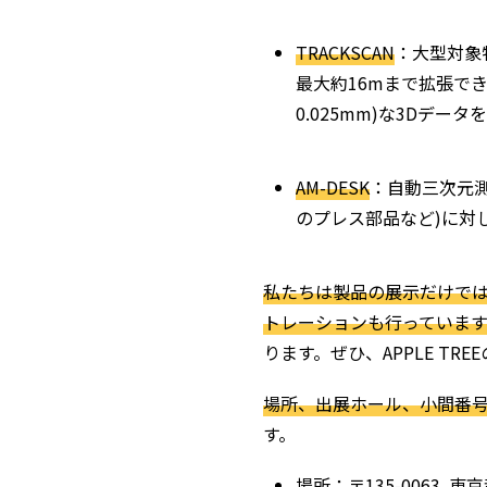
TRACKSCAN
：大型対象
最大約16mまで拡張で
0.025mm)な3Dデ
AM-DESK
：自動三次元測
のプレス部品など)に対
私たちは製品の展示だけでは
トレーションも行っています
ります。ぜひ、APPLE T
場所、出展ホール、小間番
す。
場所：〒135-0063 