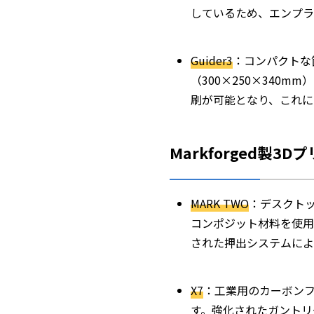
しているため、エンプラ
Guider3
：コンパクトな筐
（300×250×340m
刷が可能となり、これに
Markforged製3D
MARK TWO
：デスクト
コンポジット材料を使用
された押出システムによ
X7
：工業用のカーボンフ
す。強化されたガントリ