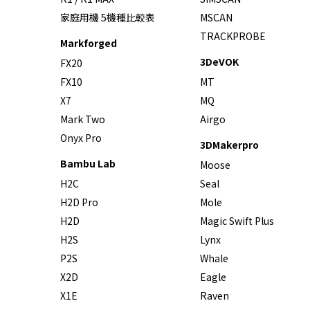
家庭用機 5機種比較表
MSCAN
TRACKPROBE
Markforged
3DeVOK
FX20
FX10
MT
X7
MQ
Mark Two
Airgo
Onyx Pro
3DMakerpro
Bambu Lab
Moose
H2C
Seal
H2D Pro
Mole
H2D
Magic Swift Plus
H2S
Lynx
P2S
Whale
X2D
Eagle
X1E
Raven